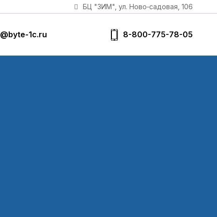
БЦ "ЗИМ", ул. Ново‑садовая, 106
8-800-775-78-05
@byte-1c.ru