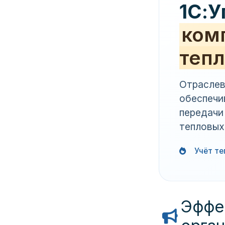
1С:У
ком
тепл
Отраслев
обеспечи
передачи
тепловых
Учёт те
Эффе