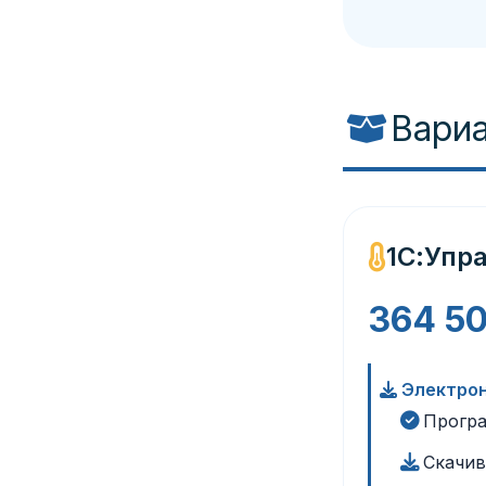
Вари
1С:Упр
364 5
Электрон
Програ
Скачив