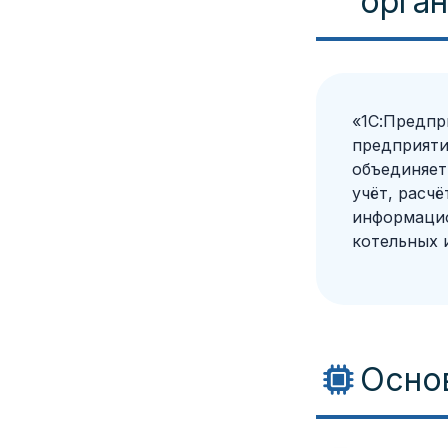
орга
«1С:Предпр
предприяти
объединяет
учёт, расч
информацио
котельных 
Осно