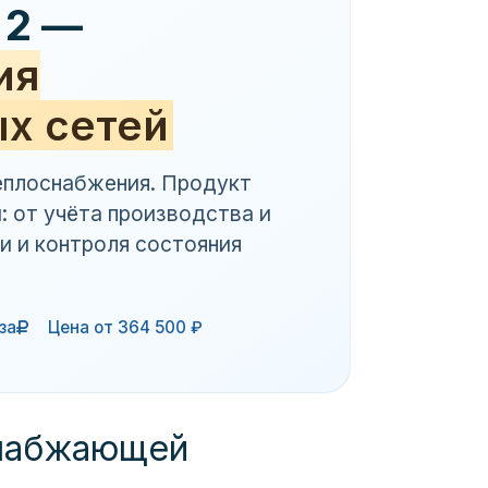
 2 —
ия
х сетей
еплоснабжения. Продукт
: от учёта производства и
и и контроля состояния
за
Цена от 364 500 ₽
снабжающей