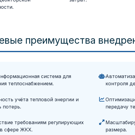
ости.
евые преимущества внедре
информационная система для
Автоматиза
ния теплоснабжением.
контроля д
ость учёта тепловой энергии и
Оптимизаци
 потерь.
передачу те
ствие требованиям регулирующих
Масштабиру
в сфере ЖКХ.
размера.