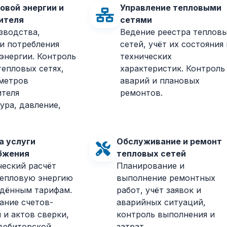
овой энергии и
Управление тепловыми
ителя
сетями
зводства,
Ведение реестра теплов
и потребления
сетей, учёт их состояния 
энергии. Контроль
технических
тепловых сетях,
характеристик. Контроль
аметров
аварий и плановых
ителя
ремонтов.
ура, давление,
а услуги
Обслуживание и ремонт
бжения
тепловых сетей
еский расчёт
Планирование и
тепловую энергию
выполнение ремонтных
дённым тарифам.
работ, учёт заявок и
ние счетов-
аварийных ситуаций,
 и актов сверки,
контроль выполнения и
дебиторской
затрат.