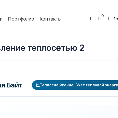
0
ги
Портфолио
Контакты
1c
вление теплосетью 2
я Байт
Теплоснабжение · Учёт тепловой энерги