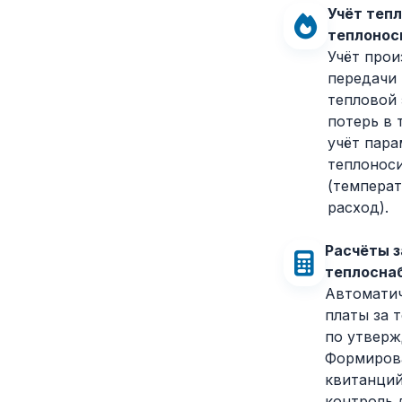
Учёт тепл
теплонос
Учёт прои
передачи 
тепловой 
потерь в 
учёт пар
теплонос
(температ
расход).
Расчёты з
теплосна
Автоматич
платы за 
по утверж
Формирова
квитанций
контроль 