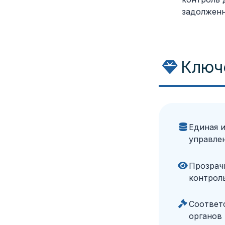
задолженн
Ключ
Единая 
управле
Прозрачн
контроль
Соответ
органов 