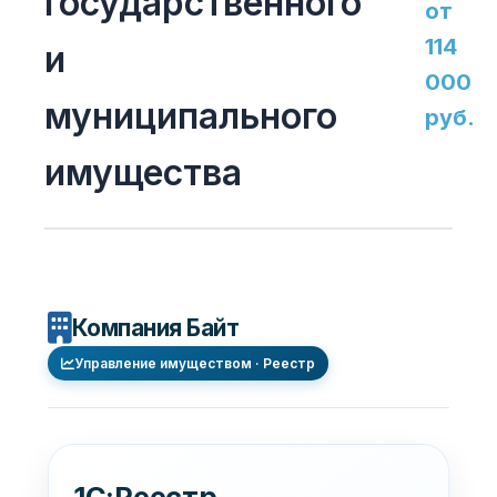
государственного
от
114
и
000
муниципального
руб.
имущества
Компания Байт
Управление имуществом · Реестр
1С:Реестр