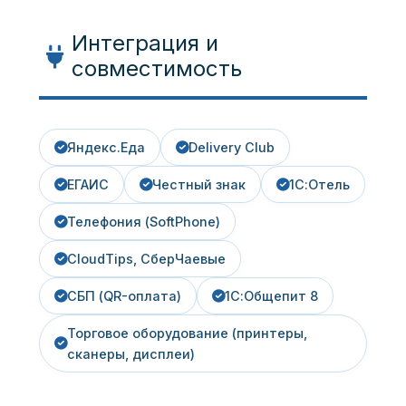
Интеграция и
совместимость
Яндекс.Еда
Delivery Club
ЕГАИС
Честный знак
1С:Отель
Телефония (SoftPhone)
CloudTips, СберЧаевые
СБП (QR-оплата)
1С:Общепит 8
Торговое оборудование (принтеры,
сканеры, дисплеи)