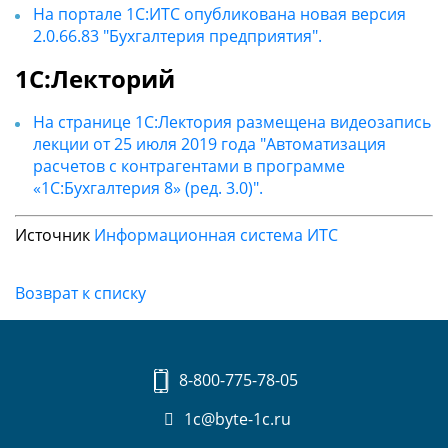
На портале 1С:ИТС опубликована новая версия
2.0.66.83 "Бухгалтерия предприятия".
1С:Лекторий
На странице 1С:Лектория размещена видеозапись
лекции от 25 июля 2019 года "Автоматизация
расчетов с контрагентами в программе
«1С:Бухгалтерия 8» (ред. 3.0)".
Источник
Информационная система ИТС
Возврат к списку
8-800-775-78-05
1c@byte-1c.ru