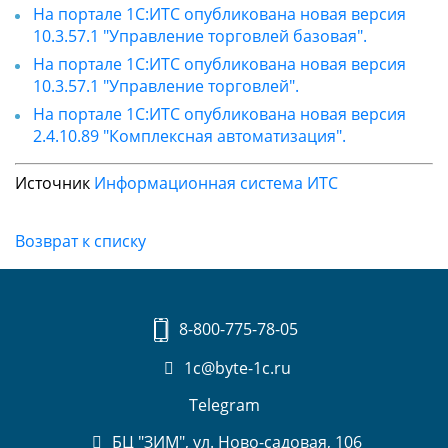
На портале 1С:ИТС опубликована новая версия
10.3.57.1 "Управление торговлей базовая".
На портале 1С:ИТС опубликована новая версия
10.3.57.1 "Управление торговлей".
На портале 1С:ИТС опубликована новая версия
2.4.10.89 "Комплексная автоматизация".
Источник
Информационная система ИТС
Возврат к списку
8-800-775-78-05
1c@byte-1c.ru
Telegram
БЦ "ЗИМ", ул. Ново-садовая, 106