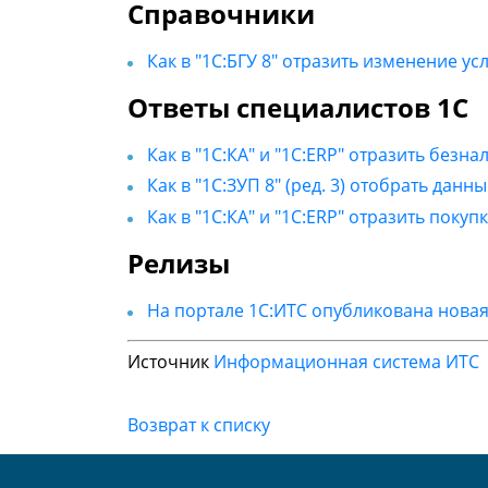
Справочники
Как в "1С:БГУ 8" отразить изменение у
Ответы специалистов 1С
Как в "1С:КА" и "1С:ERP" отразить без
Как в "1С:ЗУП 8" (ред. 3) отобрать дан
Как в "1С:КА" и "1С:ERP" отразить пок
Релизы
На портале 1С:ИТС опубликована новая 
Источник
Информационная система ИТС
Возврат к списку