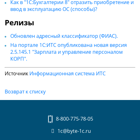
Как в "1С:Бухгалтерии 8" отразить приобретение и
ввод в эксплуатацию ОС (способы)?
Релизы
Обновлен адресный классификатор (ФИАС).
На портале 1С:ИТС опубликована новая версия
2.5.145.1 "Зарплата и управление персоналом
КОРП".
Источник
Информационная система ИТС
Возврат к списку
8-800-775-78-05
1c@byte-1c.ru