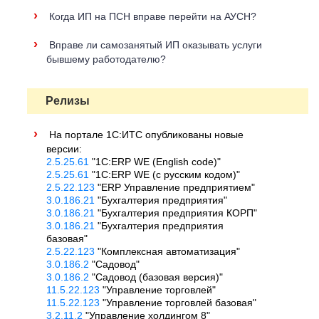
›
Когда ИП на ПСН вправе перейти на АУСН?
›
Вправе ли самозанятый ИП оказывать услуги
бывшему работодателю?
Релизы
›
На портале 1С:ИТС опубликованы новые
версии:
2.5.25.61
"1C:ERP WE (English code)"
2.5.25.61
"1C:ERP WE (с русским кодом)"
2.5.22.123
"ERP Управление предприятием"
3.0.186.21
"Бухгалтерия предприятия"
3.0.186.21
"Бухгалтерия предприятия КОРП"
3.0.186.21
"Бухгалтерия предприятия
базовая"
2.5.22.123
"Комплексная автоматизация"
3.0.186.2
"Садовод"
3.0.186.2
"Садовод (базовая версия)"
11.5.22.123
"Управление торговлей"
11.5.22.123
"Управление торговлей базовая"
3.2.11.2
"Управление холдингом 8"