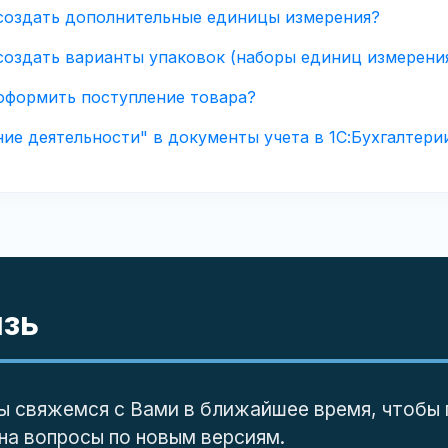
" создать дополнительные единицы измерения?
 создать варианты упаковок (наборы единиц измерени
 оформить поступление товара?
ие деятельности" в документы учета в 1С:Бухгалтерии 
язь
ы свяжемся с Вами в ближайшее время, чтобы 
на вопросы по новым версиям.