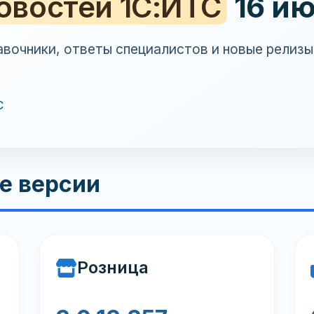
овостей 1С:ИТС
16 ию
авочники, ответы специалистов и новые релиз
С
е версии
Розница