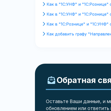
Как в "1С:УНФ" и "1С:Рознице
Как в "1С:УНФ" и "1С:Рознице"
Как в "1С:Рознице" и "1С:УНФ"
Как добавить графу "Направлен
Обратная св
Оставьте Ваши данные, и м
обновлением или ответить 