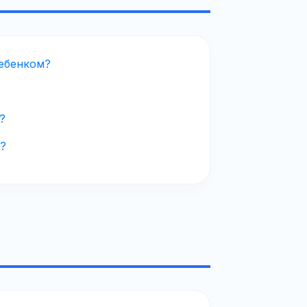
ребенком?
?
?