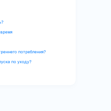
ь?
 время
треннего потребления?
пуска по уходу?