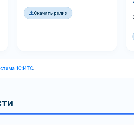
Скачать релиз
стема 1С:ИТС
.
сти