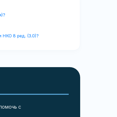
я)?
НКО 8 ред. (3.0)?
помочь с