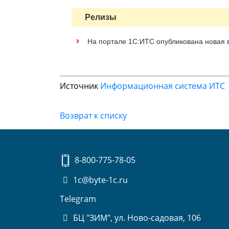
Релизы
›
На портале 1С:ИТС опубликована новая в
Источник
Информационная система ИТС
Возврат к списку
8-800-775-78-05
1c@byte-1c.ru
Telegram
БЦ "ЗИМ", ул. Ново-садовая, 106