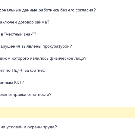
сональные данные работника без его согласия?
заключен договор займа?
в "Честный знак"?
нарушения выявлены прокуратурой?
ником которого являлось физическое лицо?
чет по НДФЛ за фитнес
данным ККТ?
емя отправки отчетности?
ия условий и охраны труда?