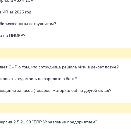
урнала «БУХ.1С»
 ИП за 2025 год
мобилизованным сотрудником?
оды на НИОКР?
ответ СФР о том, что сотрудница решила уйти в декрет позже?
мировать ведомость по зарплате в банк?
мещение запасов (товаров, материалов) на другой склад?
версия 2.5.21.99 "ERP Управление предприятием"