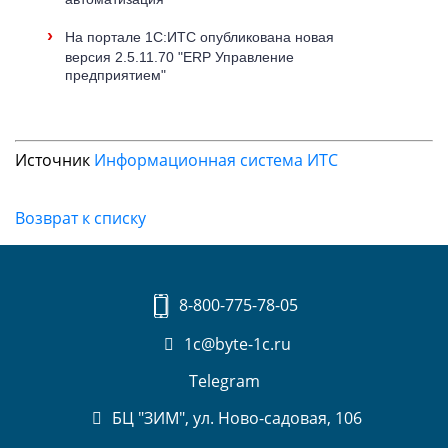
›
На портале 1С:ИТС опубликована новая
версия 2.5.11.70 "ERP Управление
предприятием"
Источник
Информационная система ИТС
Возврат к списку
8-800-775-78-05
1c@byte-1c.ru
Telegram
БЦ "ЗИМ", ул. Ново-садовая, 106