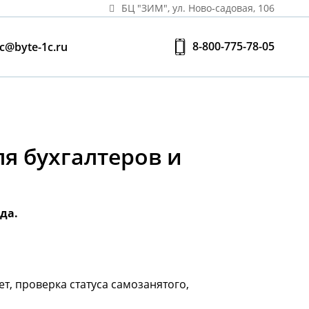
БЦ "ЗИМ", ул. Ново‑садовая, 106
8-800-775-78-05
c@byte-1c.ru
ля бухгалтеров и
да.
т, проверка статуса самозанятого,